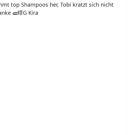
immt top Shampoos her, Tobi kratzt sich nicht
mehr und hat keine Allergien mehr danke ߘ蠌G Kira